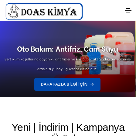
Lekelere Değil, Parlaklığa Odaklanın!
Güçlü formüllü deterjanlar ve iz bırakmayan cam sularıyla evinizdeki her köşe
ışıldasın. Doas Kimya, temizliğin en pratik hali!
DAHA FAZLA BILGI IÇIN
Yeni | İndirim | Kampanya